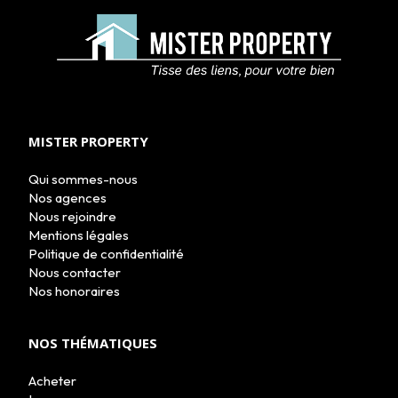
ACHETER
LOUER
NOS AGENCES
MISTER PROPERTY
LE GROUPE
NOUS REJOINDRE
Qui sommes-nous
CONTACT
Nos agences
Nous rejoindre
Mentions légales
Politique de confidentialité
Nous contacter
Nos honoraires
NOS THÉMATIQUES
Acheter