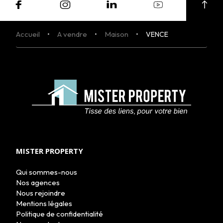
Accueil
A vendre
Maison
VENCE
MISTER PROPERTY
Qui sommes-nous
Nos agences
Nous rejoindre
ACHETER
Mentions légales
LOUER
Politique de confidentialité
NOS AGENCES