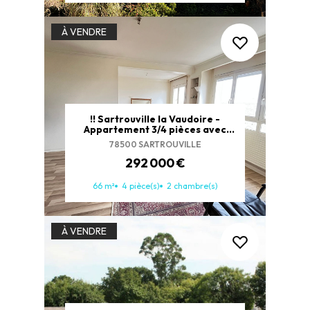
À VENDRE
!! Sartrouville la Vaudoire -
Appartement 3/4 pièces avec
vue dégagée : L'opportunité à ne
78500 SARTROUVILLE
pas manquer !!
292 000 €
66 m²
4 pièce(s)
2 chambre(s)
À VENDRE