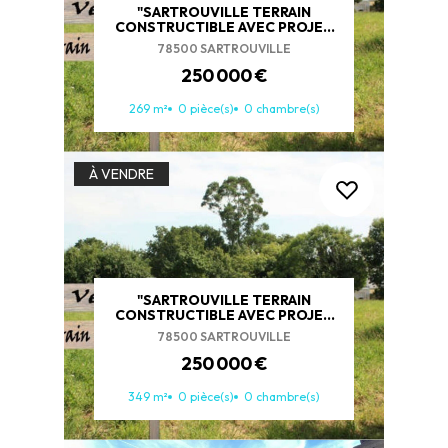
"SARTROUVILLE TERRAIN
CONSTRUCTIBLE AVEC PROJET
DISPONIBLE"
78500 SARTROUVILLE
250 000 €
269 m²
0 pièce(s)
0 chambre(s)
ACHETER
LOUER
À VENDRE
NOS AGENCES
LE GROUPE
NOUS REJOINDRE
CONTACT
"SARTROUVILLE TERRAIN
CONSTRUCTIBLE AVEC PROJET
DISPONIBLE"
78500 SARTROUVILLE
250 000 €
349 m²
0 pièce(s)
0 chambre(s)