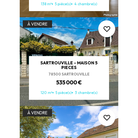
138 m²
5 pièce(s)
4 chambre(s)
À VENDRE
SARTROUVILLE - MAISON 5
PIECES
78500 SARTROUVILLE
535 000 €
120 m²
5 pièce(s)
3 chambre(s)
À VENDRE