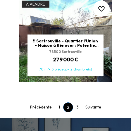
À VENDRE
!! Sartrouville - Quartier l'Union
- Maison à Rénover : Potentiel
exceptionnel à saisir !!
78500 Sartrouville
279 000 €
70 m²
3 pièce(s)
2 chambre(s)
Précédente
1
3
Suivante
2