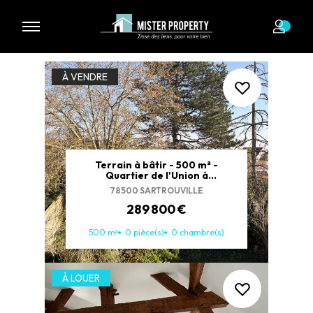
22 biens à vendre
À VENDRE
Terrain à bâtir - 500 m² -
Quartier de l'Union à
Sartrouville
78500 SARTROUVILLE
289 800 €
500 m²
0 pièce(s)
0 chambre(s)
À LOUER