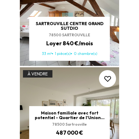
SARTROUVILLE CENTRE GRAND
SUTDIO
78500 SARTROUVILLE
Loyer 840 €/mois
33 m²
1 pièce(s)
0 chambre(s)
À VENDRE
Maison familiale avec fort
potentiel - Quartier de l'Union à
Sartrouville
78500 Sartrouville
487 000 €