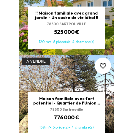
!! Maison familiale avec grand
jardin - Un cadre de vie idéal !!
78500 SARTROUVILLE
525 000 €
120 m²
6 pièce(s)
4 chambre(s)
À VENDRE
Maison familiale avec fort
potentiel - Quartier de l'Union à
Sartrouville
78500 Sartrouville
776 000 €
138 m²
5 pièce(s)
4 chambre(s)