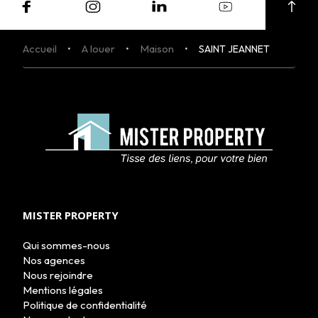
Accueil
A louer
Maison
SAINT JEANNET
MISTER PROPERTY
Qui sommes-nous
Nos agences
Nous rejoindre
ACHETER
Mentions légales
LOUER
Politique de confidentialité
NOS AGENCES