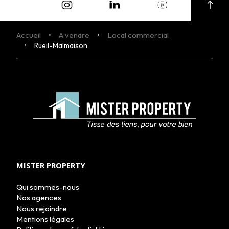
NOS AGENCES
LE GROUPE
NOUS REJOINDRE
CONTACT
Accueil
A vendre
Local commercial
Rueil-Malmaison
MISTER PROPERTY
MON COMPTE
Qui sommes-nous
Nos agences
Nous rejoindre
ESTIMATION EN LIGNE
Mentions légales