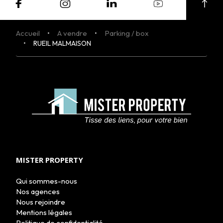
Accueil
A vendre
Parking / box
RUEIL MALMAISON
ACHETER
LOUER
NOS AGENCES
LE GROUPE
NOUS REJOINDRE
CONTACT
MISTER PROPERTY
Qui sommes-nous
Nos agences
Nous rejoindre
Mentions légales
Politique de confidentialité