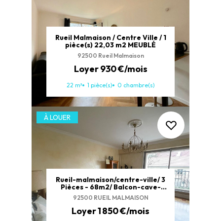
Rueil Malmaison / Centre Ville / 1
pièce(s) 22,03 m2 MEUBLÉ
92500 Rueil Malmaison
Loyer 930 €/mois
22 m²
1 pièce(s)
0 chambre(s)
À LOUER
Rueil-malmaison/centre-ville/ 3
Pièces - 68m2/ Balcon-cave-
parking
92500 RUEIL MALMAISON
Loyer 1 850 €/mois