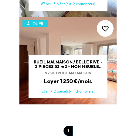
67 m²
3 pièce(s)
2 chambre(s)
À LOUER
RUEIL MALMAISON / BELLE RIVE -
2 PIECES 53 m2 - NON MEUBLE /
CAVE
92500 RUEIL MALMAISON
Loyer 1 250 €/mois
53 m²
2 pièce(s)
1 chambre(s)
1