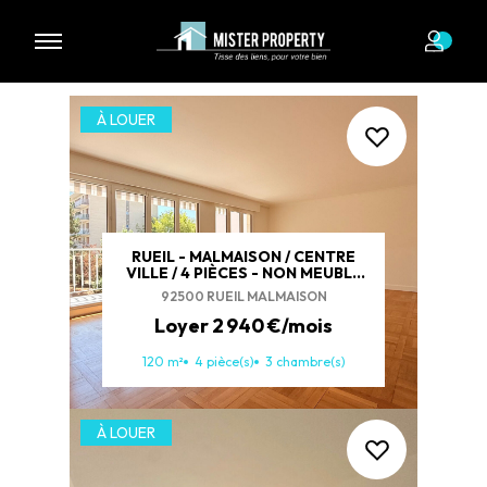
4 biens à louer
À LOUER
RUEIL - MALMAISON / CENTRE
VILLE / 4 PIÈCES - NON MEUBLÉ
-120M2 / BALCON / PARKING /
92500 RUEIL MALMAISON
CAVE
Loyer 2 940 €/mois
120 m²
4 pièce(s)
3 chambre(s)
À LOUER