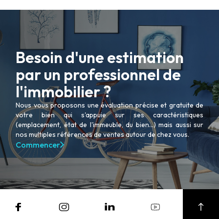
Besoin d'une estimation
par un professionnel de
ACHETER
LOUER
l'immobilier ?
NOS AGENCES
LE GROUPE
Nous vous proposons une évaluation précise et gratuite de
NOUS REJOINDRE
votre bien qui s'appuie sur ses caractéristiques
CONTACT
(emplacement, état de l'immeuble, du bien...) mais aussi sur
nos multiples références de ventes autour de chez vous.
Commencer