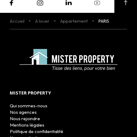
Accueil
A louer
Appartement
PARIS
MISTER PROPERTY
Qui sommes-nous
Nos agences
Nous rejoindre
ACHETER
Mentions légales
LOUER
Politique de confidentialité
NOS AGENCES