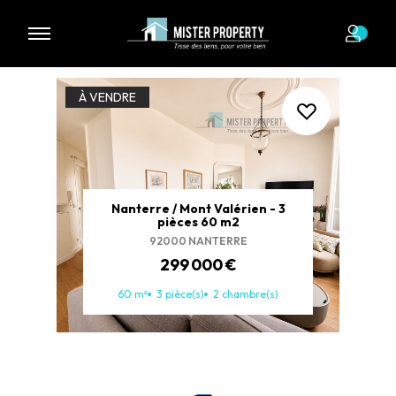
1 biens à vendre
À VENDRE
Nanterre / Mont Valérien - 3
pièces 60 m2
92000 NANTERRE
299 000 €
60 m²
3 pièce(s)
2 chambre(s)