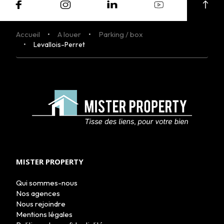
Accueil
A louer
Parking / box
Levallois-Perret
MISTER PROPERTY
Qui sommes-nous
Nos agences
Nous rejoindre
ACHETER
Mentions légales
LOUER