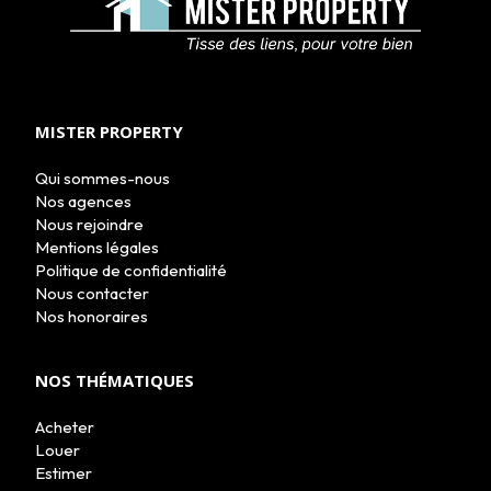
ACHETER
LOUER
MISTER PROPERTY
NOS AGENCES
LE GROUPE
Qui sommes-nous
NOUS REJOINDRE
Nos agences
CONTACT
Nous rejoindre
Mentions légales
Politique de confidentialité
Nous contacter
Nos honoraires
NOS THÉMATIQUES
Acheter
Louer
Estimer