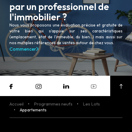
NOS AGENCES
par un professionnel de
LE GROUPE
NOUS REJOINDRE
l'immobilier ?
CONTACT
Nous vous proposons une évaluation précise et gratuite de
votre bien qui s'appuie sur ses caractéristiques
(emplacement, état de l'immeuble, du bien...) mais aussi sur
nos multiples références de ventes autour de chez vous.
Commencer
Accueil
Programmes neufs
Les Lots
MON COMPTE
Appartements
ESTIMATION EN LIGNE