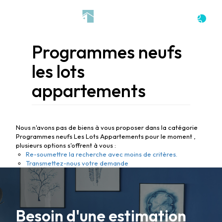
Programmes neufs
les lots
appartements
Nous n'avons pas de biens à vous proposer dans la catégorie
Programmes neufs Les Lots Appartements pour le moment ,
plusieurs options s'offrent à vous :
Re-soumettre la recherche avec moins de critères.
Transmettez-nous votre demande
ACHETER
Besoin d'une estimation
LOUER