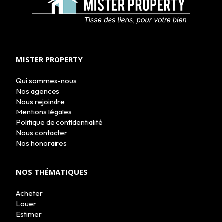
ACHETER
LOUER
MISTER PROPERTY
NOS AGENCES
LE GROUPE
Qui sommes-nous
NOUS REJOINDRE
Nos agences
CONTACT
Nous rejoindre
Mentions légales
Politique de confidentialité
Nous contacter
Nos honoraires
NOS THÉMATIQUES
Acheter
Louer
Estimer