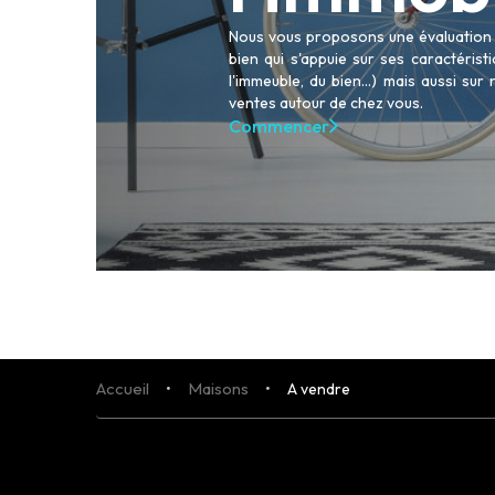
Nous vous proposons une évaluation p
bien qui s'appuie sur ses caractéris
l'immeuble, du bien...) mais aussi sur
ACHETER
ventes autour de chez vous.
LOUER
Commencer
NOS AGENCES
LE GROUPE
NOUS REJOINDRE
CONTACT
Accueil
Maisons
A vendre