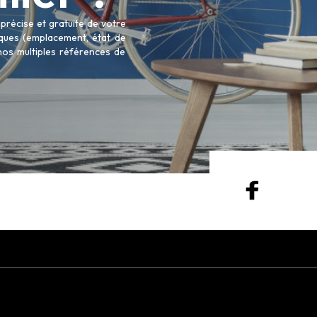
récise et gratuite de votre
tiques (emplacement, état de
 nos multiples références de