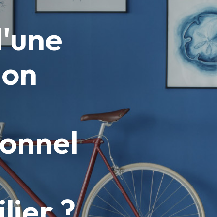
d'une
ion
ionnel
lier ?