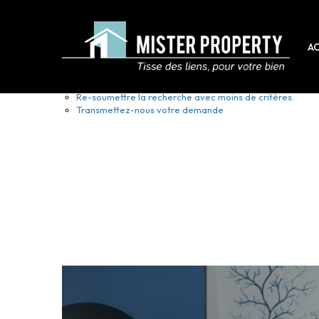
Maisons a vendre
A
Nous n'avons pas de biens à vous proposer dans la catégorie
Re-soumettre la recherche avec moins de critères.
Transmettez-nous votre demande