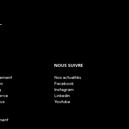
NOUS SUIVRE
tement
Nos actualités
on
Facebook
g
Instagram
erce
Linkedin
aux
Youtube
n
ment