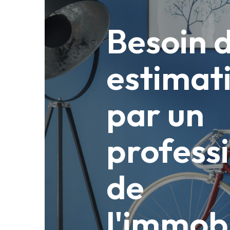
Besoin 
estimat
par un
profess
de
l'immobi