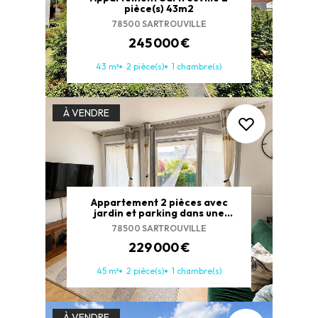
pièce(s) 43m2
78500 SARTROUVILLE
245 000 €
43 m²
2 pièce(s)
1 chambre(s)
À VENDRE
Appartement 2 pièces avec
jardin et parking dans une
résidence récente
78500 SARTROUVILLE
229 000 €
45 m²
2 pièce(s)
1 chambre(s)
À VENDRE