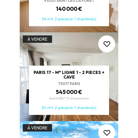
95320 SAINT LEU LA FORET
140 000 €
36 m²
2 pièce(s)
1 chambre(s)
À VENDRE
PARIS 17 - M° LIGNE 1 - 2 PIECES +
CAVE
75017 PARIS
545 000 €
dont 3.63% TTC d'honoraires
50 m²
2 pièce(s)
1 chambre(s)
À VENDRE