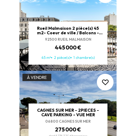
Rueil Malmaison 2 pièce(s) 45
m2- Coeur de ville / Balcons -
Cave-Parking
92500 RUEIL MALMAISON
445 000 €
45 m²
2 pièce(s)
1 chambre(s)
À VENDRE
CAGNES SUR MER - 2PIECES -
CAVE PARKING - VUE MER
06800 CAGNES SUR MER
275 000 €
dont 5.77% TTC d'honoraires