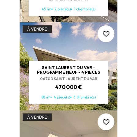
45 m²
2 pièce(s)
1 chambre(s)
À VENDRE
SAINT LAURENT DU VAR -
PROGRAMME NEUF - 4 PIECES
06700 SAINT LAURENT DU VAR
470 000 €
ACHETER
LOUER
88 m²
4 pièce(s)
3 chambre(s)
NOS AGENCES
LE GROUPE
NOUS REJOINDRE
À VENDRE
CONTACT