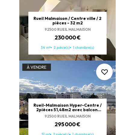
Rueil Malmaison / Centre ville / 2
pièces - 32 m2
92500 RUEIL MALMAISON
230 000 €
34 m²
2 pièce(s)
1 chambre(s)
À VENDRE
Rueil-Malmaison Hyper-Centre /
2pièces 51,48m2 avec balcon,
cave et parking ? Fort potentiel
92500 RUEIL MALMAISON
295 000 €
51 m²
2 pièce(s)
1 chambre(s)