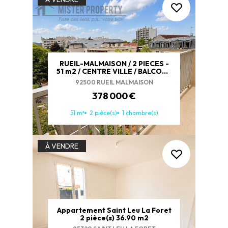
RUEIL-MALMAISON / 2 PIECES -
51 m2 / CENTRE VILLE / BALCON -
CAVE - PARKING
92500 RUEIL MALMAISON
378 000 €
51 m²
2 pièce(s)
1 chambre(s)
À VENDRE
Appartement Saint Leu La Foret
2 pièce(s) 36.90 m2