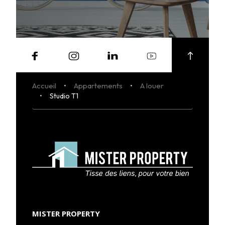
LOUER
NOS AGENCES
LE GROUPE
NOUS REJOINDRE
CONTACT
Accueil
Appartements
A louer
Studio T1
MISTER PROPERTY