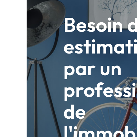
Besoin 
estimat
par un
profess
de
l'immobi