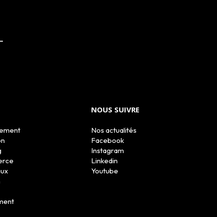
NOUS SUIVRE
tement
Nos actualités
on
Facebook
g
Instagram
erce
Linkedin
aux
Youtube
n
ment