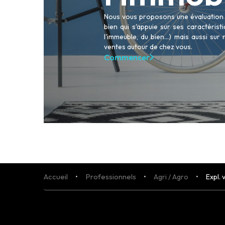
Nous vous proposons une évaluation p
bien qui s'appuie sur ses caractéris
l'immeuble, du bien...) mais aussi sur
ACHETER
ventes autour de chez vous.
LOUER
Commencer
NOS AGENCES
LE GROUPE
NOUS REJOINDRE
CONTACT
Accueil
Professionnels
Agri / Agro
Expl. 