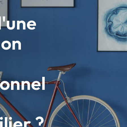
d'une
ion
ionnel
lier ?