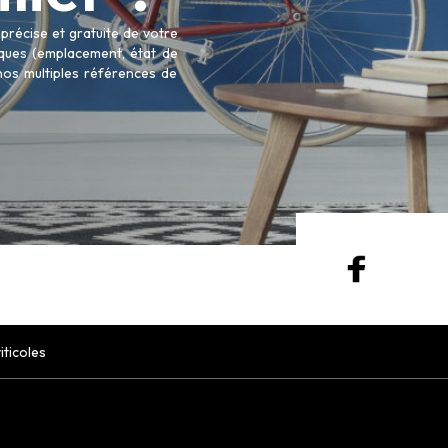
récise et gratuite de votre
tiques (emplacement, état de
 nos multiples références de
viticoles