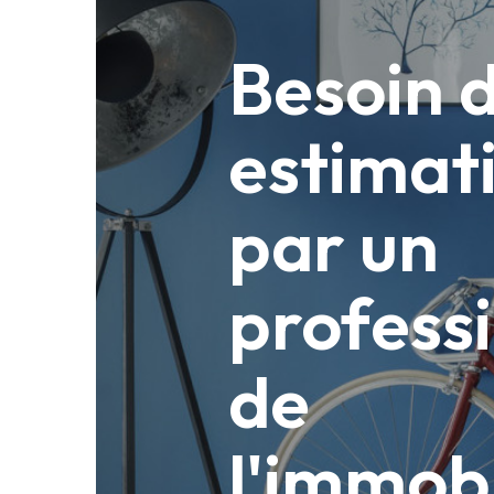
Besoin 
estimat
par un
profess
de
l'immobi