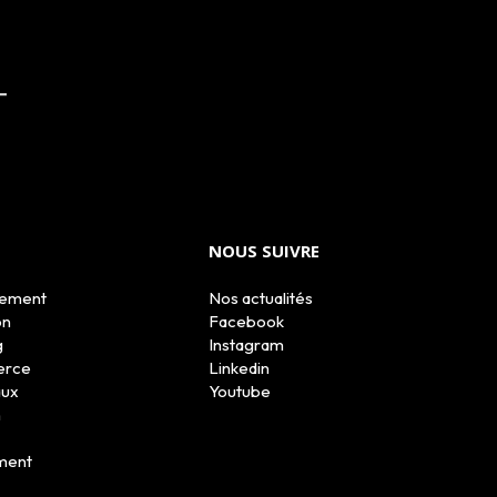
NOUS SUIVRE
tement
Nos actualités
on
Facebook
g
Instagram
erce
Linkedin
aux
Youtube
n
ment