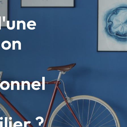
d'une
ion
ionnel
lier ?