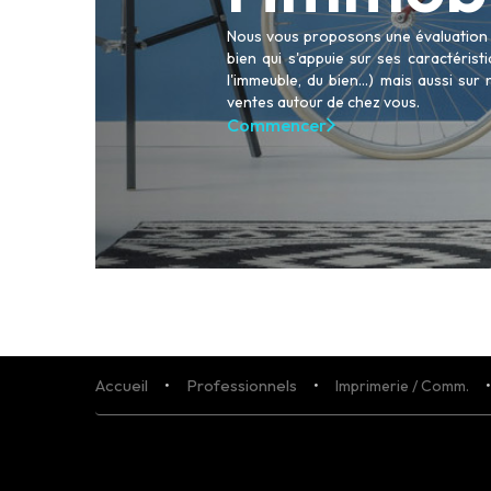
Nous vous proposons une évaluation p
bien qui s'appuie sur ses caractéris
l'immeuble, du bien...) mais aussi sur
ACHETER
ventes autour de chez vous.
LOUER
Commencer
NOS AGENCES
LE GROUPE
NOUS REJOINDRE
CONTACT
Accueil
Professionnels
Imprimerie / Comm.