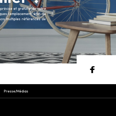
récise et gratuite de votre
tiques (emplacement, état de
 nos multiples références de
Presse/Médias