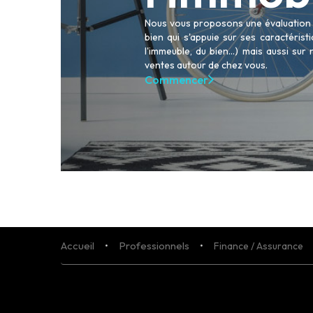
Nous vous proposons une évaluation p
bien qui s'appuie sur ses caractéris
l'immeuble, du bien...) mais aussi sur
ACHETER
ventes autour de chez vous.
LOUER
Commencer
NOS AGENCES
LE GROUPE
NOUS REJOINDRE
CONTACT
Accueil
Professionnels
Finance / Assurance