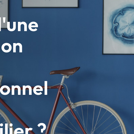
d'une
ion
ionnel
lier ?