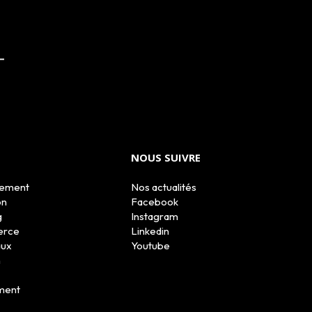
NOUS SUIVRE
tement
Nos actualités
on
Facebook
g
Instagram
erce
Linkedin
aux
Youtube
n
ment