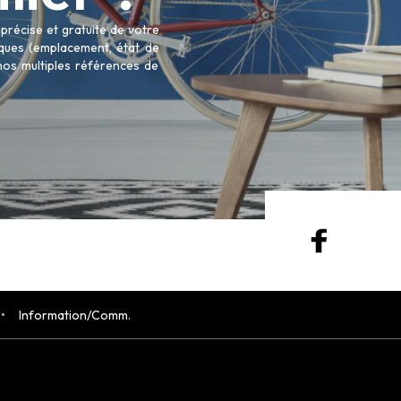
récise et gratuite de votre
tiques (emplacement, état de
 nos multiples références de
Information/Comm.