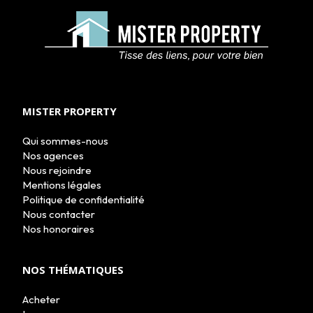
ACHETER
LOUER
NOS AGENCES
MISTER PROPERTY
LE GROUPE
NOUS REJOINDRE
Qui sommes-nous
CONTACT
Nos agences
Nous rejoindre
Mentions légales
Politique de confidentialité
Nous contacter
Nos honoraires
NOS THÉMATIQUES
Acheter