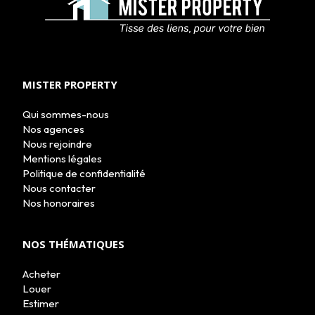
ACHETER
LOUER
MISTER PROPERTY
NOS AGENCES
LE GROUPE
Qui sommes-nous
NOUS REJOINDRE
Nos agences
CONTACT
Nous rejoindre
Mentions légales
Politique de confidentialité
Nous contacter
Nos honoraires
NOS THÉMATIQUES
Acheter
Louer
Estimer