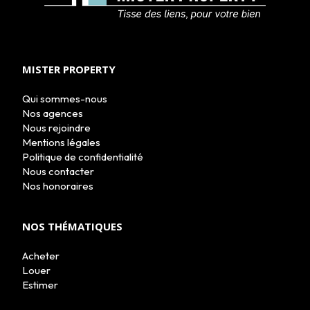
ACHETER
MISTER PROPERTY
LOUER
NOS AGENCES
LE GROUPE
Qui sommes-nous
NOUS REJOINDRE
Nos agences
CONTACT
Nous rejoindre
Mentions légales
Politique de confidentialité
Nous contacter
Nos honoraires
NOS THÉMATIQUES
Acheter
Louer
Estimer