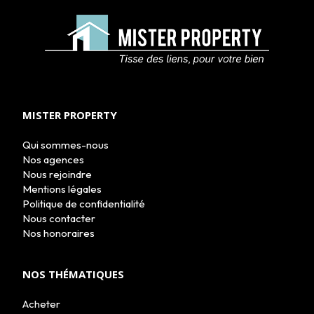
ACHETER
LOUER
NOS AGENCES
MISTER PROPERTY
LE GROUPE
NOUS REJOINDRE
Qui sommes-nous
CONTACT
Nos agences
Nous rejoindre
Mentions légales
Politique de confidentialité
Nous contacter
Nos honoraires
NOS THÉMATIQUES
Acheter