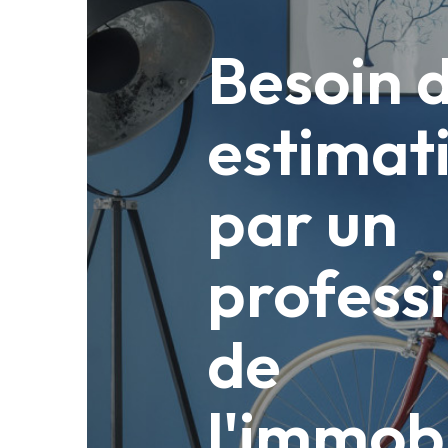
Besoin 
estimat
par un
profess
de
l'immobi