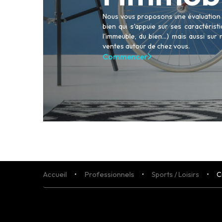
Nous vous proposons une évaluation p
bien qui s'appuie sur ses caractéris
l'immeuble, du bien...) mais aussi sur
ACHETER
ventes autour de chez vous.
LOUER
Commencer
NOS AGENCES
LE GROUPE
NOUS REJOINDRE
CONTACT
Accueil
Professionnels
Sports / Loisirs
C