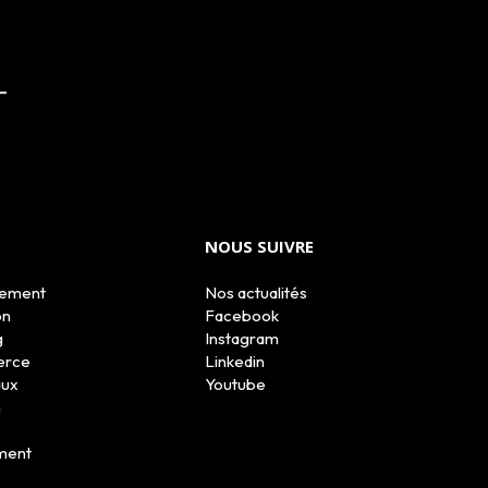
NOUS SUIVRE
tement
Nos actualités
on
Facebook
g
Instagram
erce
Linkedin
aux
Youtube
n
ment