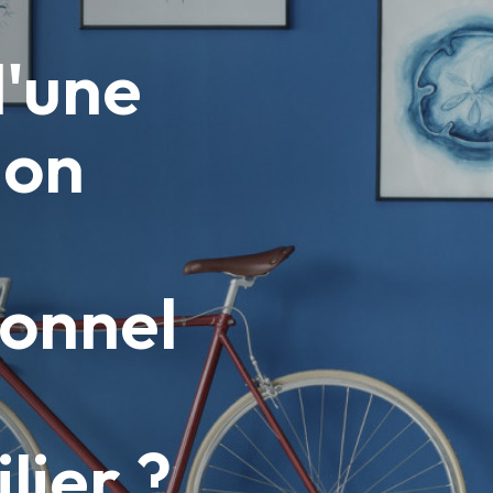
d'une
ion
ionnel
lier ?