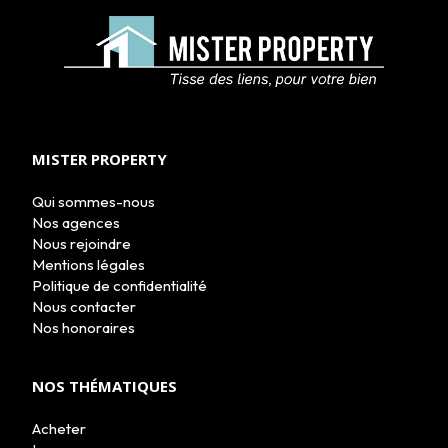
ACHETER
LOUER
NOS AGENCES
MISTER PROPERTY
LE GROUPE
NOUS REJOINDRE
Qui sommes-nous
CONTACT
Nos agences
Nous rejoindre
Mentions légales
Politique de confidentialité
Nous contacter
Nos honoraires
NOS THÉMATIQUES
Acheter