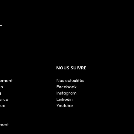
NOUS SUIVRE
tement
Nos actualités
on
Facebook
g
Instagram
erce
Linkedin
aux
Youtube
n
ment