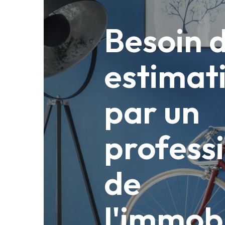
Besoin 
estimat
par un
profess
de
l'immobi