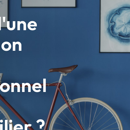
d'une
ion
ionnel
lier ?