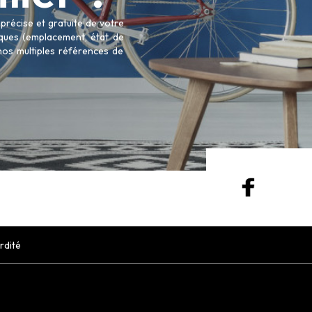
récise et gratuite de votre
tiques (emplacement, état de
 nos multiples références de
rdité