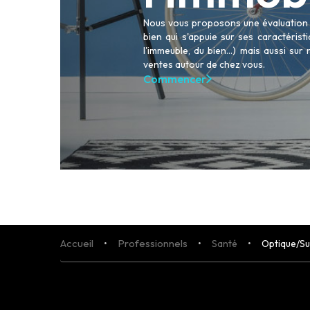
ACHETER
Nous vous proposons une évaluation p
LOUER
bien qui s'appuie sur ses caractéris
NOS AGENCES
l'immeuble, du bien...) mais aussi sur
LE GROUPE
ventes autour de chez vous.
NOUS REJOINDRE
Commencer
CONTACT
Accueil
Professionnels
Santé
Optique/Su