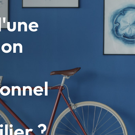
d'une
ion
ionnel
lier ?