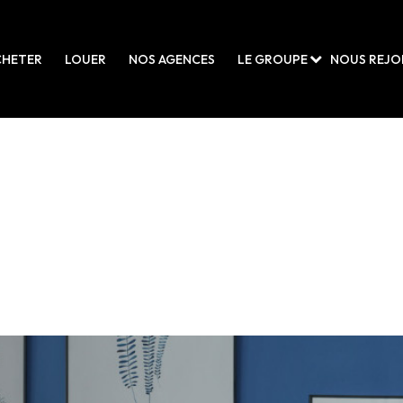
ces prox.
CHETER
LOUER
NOS AGENCES
LE GROUPE
NOUS REJO
 Professionnels Commerces Prox. pour le moment , plusieurs options s'offr