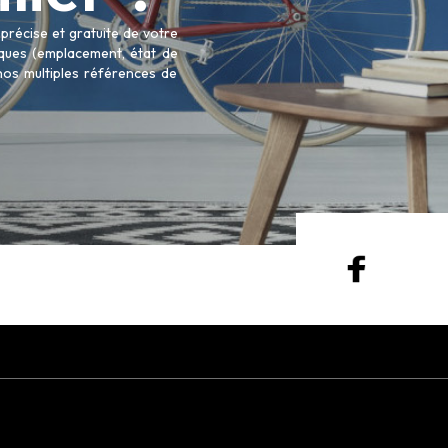
récise et gratuite de votre
tiques (emplacement, état de
 nos multiples références de