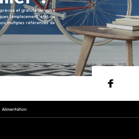
récise et gratuite de votre
tiques (emplacement, état de
 nos multiples références de
Alimentation