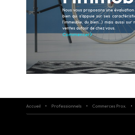
Nous vous proposons une évaluation p
bien qui s'appuie sur ses caractéris
l'immeuble, du bien...) mais aussi sur
ACHETER
ventes autour de chez vous.
LOUER
Commencer
NOS AGENCES
LE GROUPE
NOUS REJOINDRE
CONTACT
Accueil
Professionnels
Commerces Prox.