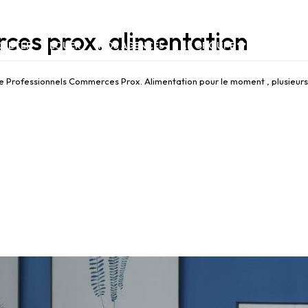
ces prox. alimentation
CHETER
LOUER
NOS AGENCES
LE GROUPE
NOUS REJO
 Professionnels Commerces Prox. Alimentation pour le moment , plusieurs o