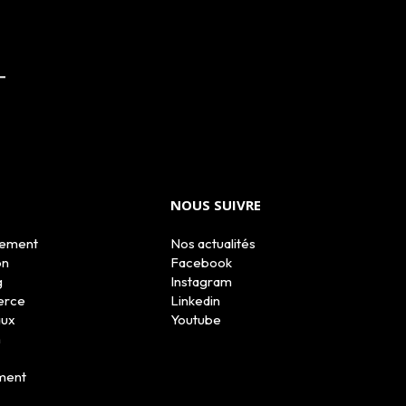
NOUS SUIVRE
tement
Nos actualités
on
Facebook
g
Instagram
erce
Linkedin
aux
Youtube
n
ment