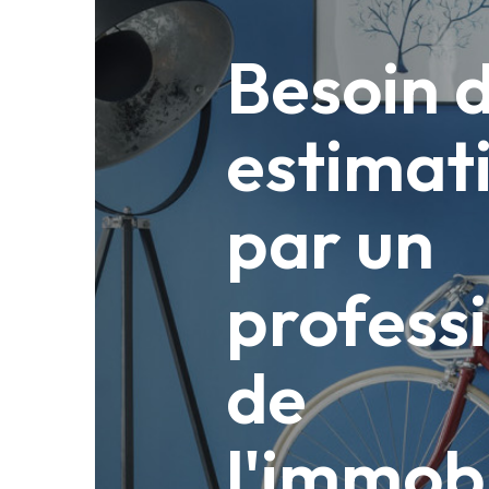
Besoin 
estimat
par un
profess
de
l'immobi