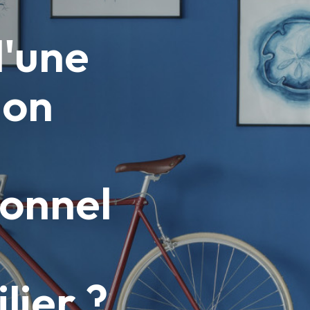
d'une
ion
ionnel
lier ?