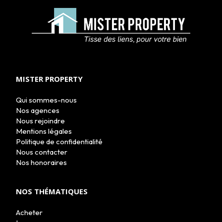
ACHETER
LOUER
NOS AGENCES
LE GROUPE
MISTER PROPERTY
NOUS REJOINDRE
CONTACT
Qui sommes-nous
Nos agences
Nous rejoindre
Mentions légales
Politique de confidentialité
Nous contacter
Nos honoraires
NOS THÉMATIQUES
Acheter