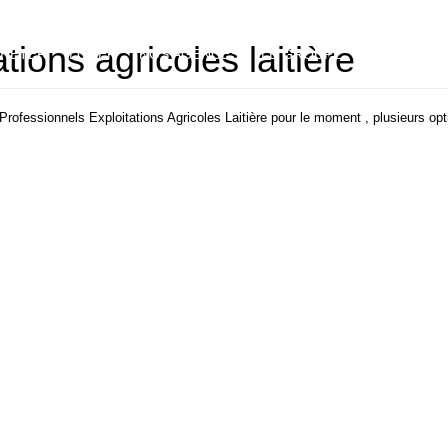
tions agricoles laitière
HETER
LOUER
NOS AGENCES
LE GROUPE
NOUS REJO
ofessionnels Exploitations Agricoles Laitière pour le moment , plusieurs opti