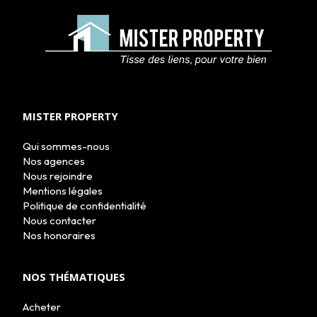
ACHETER
LOUER
NOS AGENCES
MISTER PROPERTY
LE GROUPE
NOUS REJOINDRE
Qui sommes-nous
CONTACT
Nos agences
Nous rejoindre
Mentions légales
Politique de confidentialité
Nous contacter
Nos honoraires
NOS THÉMATIQUES
Acheter