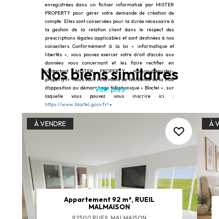
enregistrées dans un fichier informatisé par MISTER
PROPERTY pour gérer votre demande de création de
compte. Elles sont conservées pour la durée nécessaire à
la gestion de la relation client dans le respect des
prescriptions légales applicables et sont destinées à nos
conseillers Conformément à la loi « informatique et
libertés », vous pouvez exercer votre droit d'accès aux
données vous concernant et les faire rectifier en
Nos biens similaires
contactant MISTER PROPERTY, mpgroup@mister-
property.fr. Nous vous informons de l’existence de la liste
Voir plus
d'opposition au démarchage téléphonique « Bloctel », sur
laquelle vous pouvez vous inscrire ici :
https://www.bloctel.gouv.fr/
»
À VENDRE
À 
Appartement 92 m², RUEIL
MALMAISON
92500 RUEIL MALMAISON