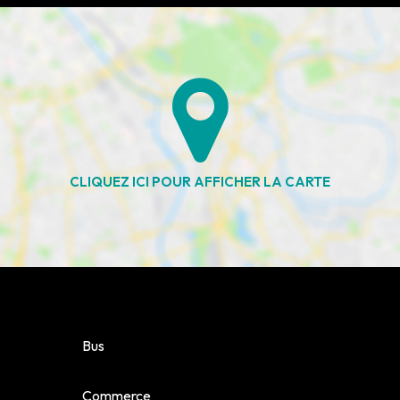
ACHETER
LOUER
NOS AGENCES
LE GROUPE
NOUS REJOINDRE
Bus
CONTACT
Commerce