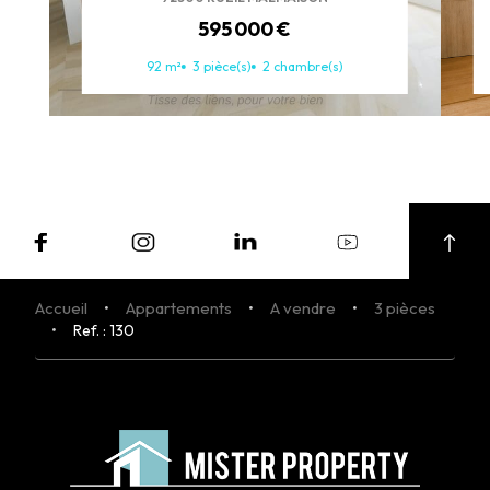
595 000 €
92 m²
3 pièce(s)
2 chambre(s)
Accueil
Appartements
A vendre
3 pièces
Ref. : 130