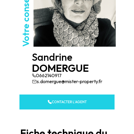
Votre conseiller
Sandrine
DOMERGUE
0662140917
s.domergue@mister-property.fr
CONTACTER L'AGENT
Fiche technique du