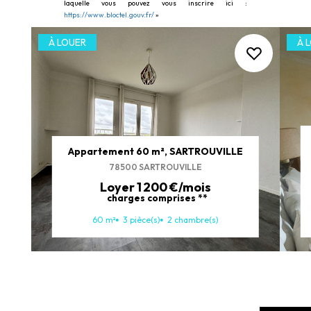
laquelle vous pouvez vous inscrire ici :
https://www.bloctel.gouv.fr/
»
À LOUER
À 
Appartement 60 m², SARTROUVILLE
78500 SARTROUVILLE
Loyer 1 200 €/mois
charges comprises **
60 m²
3 pièce(s)
2 chambre(s)