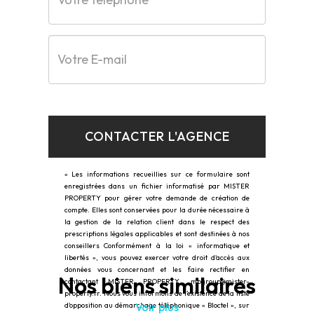
CONTACTER L'AGENCE
« Les informations recueillies sur ce formulaire sont
enregistrées dans un fichier informatisé par MISTER
PROPERTY pour gérer votre demande de création de
compte. Elles sont conservées pour la durée nécessaire à
la gestion de la relation client dans le respect des
prescriptions légales applicables et sont destinées à nos
conseillers Conformément à la loi « informatique et
libertés », vous pouvez exercer votre droit d'accès aux
données vous concernant et les faire rectifier en
Nos biens similaires
contactant MISTER PROPERTY, mpgroup@mister-
property.fr. Nous vous informons de l’existence de la liste
Voir plus
d'opposition au démarchage téléphonique « Bloctel », sur